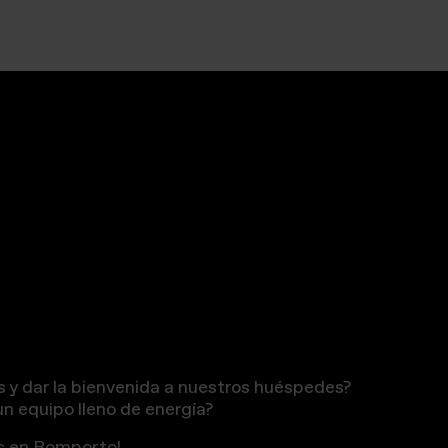
es y dar la bienvenida a nuestros huéspedes?
n equipo lleno de energía?
os en Bomporto!