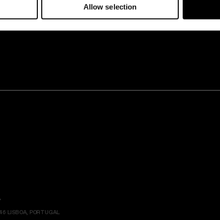
Allow selection
TICIAS SOBRE NUESTROS HOTELES Y EXPERIENC
Y
146 LISBOA, PORTUGAL